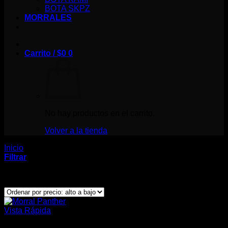
BOTA SKPZ
MORRALES
Carrito /
$
0
0
No hay productos en el carrito.
Volver a la tienda
Inicio
/
Morrales
Filtrar
Showing all 2 results
Vista Rápida
Morrales