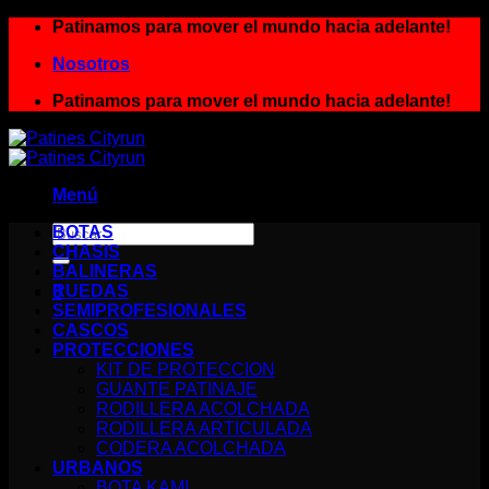
Saltar
Patinamos para mover el mundo hacia adelante!
al
Nosotros
contenido
Patinamos para mover el mundo hacia adelante!
Menú
Buscar
BOTAS
por:
CHASIS
BALINERAS
RUEDAS
0
SEMIPROFESIONALES
Carrito
CASCOS
PROTECCIONES
KIT DE PROTECCION
GUANTE PATINAJE
RODILLERA ACOLCHADA
RODILLERA ARTICULADA
CODERA ACOLCHADA
URBANOS
BOTA KAMI