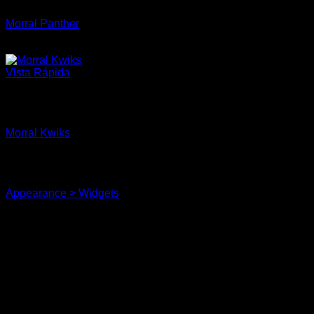
Morral Panther
$
280,000
Vista Rápida
Sin existencias
Morrales
Morral Kwiks
$
120,000
You need to assign Widgets to
"Shop Sidebar"
in
Appearance > Widgets
to show anything here