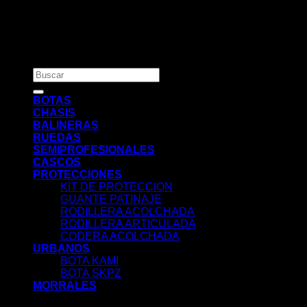
Copyright 2026 ©
Cityrun Oficial
Buscar
por:
BOTAS
CHASIS
BALINERAS
RUEDAS
SEMIPROFESIONALES
CASCOS
PROTECCIONES
KIT DE PROTECCION
GUANTE PATINAJE
RODILLERA ACOLCHADA
RODILLERA ARTICULADA
CODERA ACOLCHADA
URBANOS
BOTA KAMI
BOTA SKPZ
MORRALES