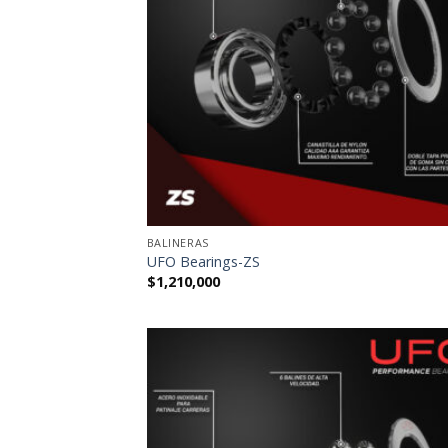
BALINERAS
UFO Bearings-ZS
$
1,210,000