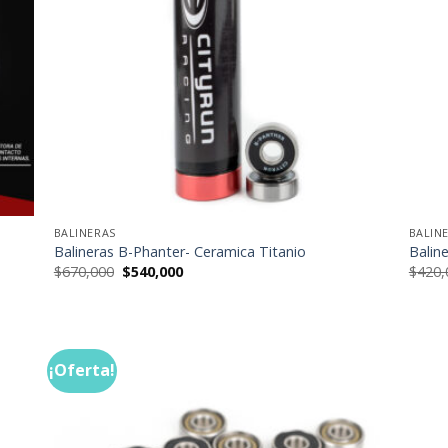
BALINERAS
BALIN
Balineras B-Phanter- Ceramica Titanio
Balin
El
El
$
670,000
$
540,000
$
420,
precio
precio
original
actual
era:
es:
$670,000.
$540,000.
¡Oferta!