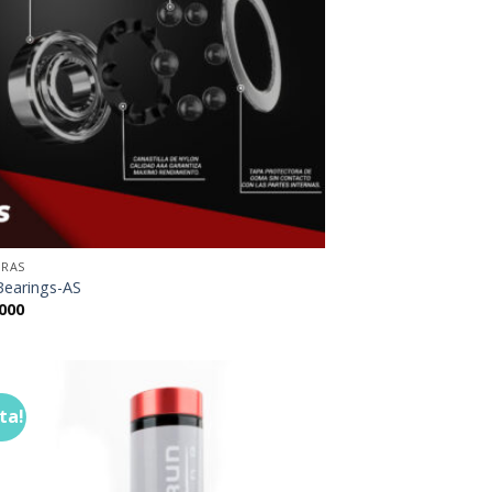
ERAS
earings-AS
000
ta!