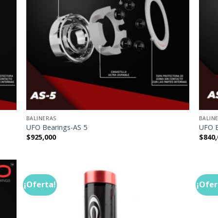
BALINERAS
BALIN
UFO Bearings-AS 5
UFO B
$
925,000
$
840,
¡Oferta!
¡Ofer