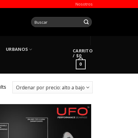
Nosotros
Buscar
por:
URBANOS
CARRITO
/
$
0
0
lts