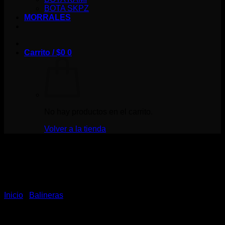
BOTA SKPZ
MORRALES
Carrito /
$
0
0
No hay productos en el carrito.
Volver a la tienda
UFO Bearings-AS 5
Inicio
/
Balineras
$
925,000