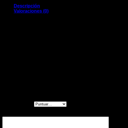
Correo electrónico
*
Guarda mi nombre, correo electrónico y web en este
navegador para la próxima vez que comente.
Productos relacionados
Vista Rápida
Balineras
UFO Bearings-AS
$
840,000
¡Oferta!
Vista Rápida
Balineras
Balineras ABEC7