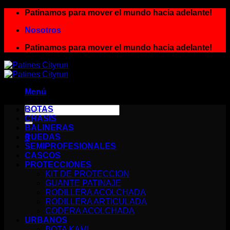
Saltar
Patinamos para mover el mundo hacia adelante!
al
Nosotros
contenido
Patinamos para mover el mundo hacia adelante!
Menú
Buscar
BOTAS
por:
CHASIS
BALINERAS
RUEDAS
0
SEMIPROFESIONALES
Carrito
CASCOS
PROTECCIONES
KIT DE PROTECCION
GUANTE PATINAJE
RODILLERA ACOLCHADA
RODILLERA ARTICULADA
CODERA ACOLCHADA
URBANOS
BOTA KAMI